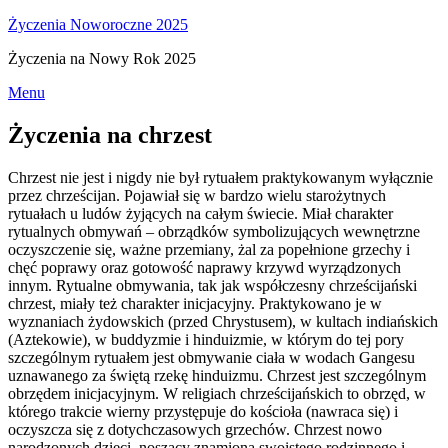
Życzenia Noworoczne 2025
Życzenia na Nowy Rok 2025
Skip
Menu
to
content
Życzenia na chrzest
Chrzest nie jest i nigdy nie był rytuałem praktykowanym wyłącznie
przez chrześcijan. Pojawiał się w bardzo wielu starożytnych
rytuałach u ludów żyjących na całym świecie. Miał charakter
rytualnych obmywań – obrządków symbolizujących wewnętrzne
oczyszczenie się, ważne przemiany, żal za popełnione grzechy i
chęć poprawy oraz gotowość naprawy krzywd wyrządzonych
innym. Rytualne obmywania, tak jak współczesny chrześcijański
chrzest, miały też charakter inicjacyjny. Praktykowano je w
wyznaniach żydowskich (przed Chrystusem), w kultach indiańskich
(Aztekowie), w buddyzmie i hinduizmie, w którym do tej pory
szczególnym rytuałem jest obmywanie ciała w wodach Gangesu
uznawanego za świętą rzekę hinduizmu. Chrzest jest szczególnym
obrzędem inicjacyjnym. W religiach chrześcijańskich to obrzęd, w
którego trakcie wierny przystępuje do kościoła (nawraca się) i
oczyszcza się z dotychczasowych grzechów. Chrzest nowo
narodzonych dzieci, noszący znamiona swoistego rodzinnego i