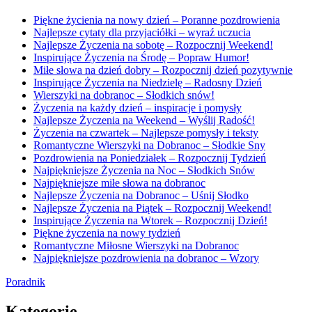
Piękne życienia na nowy dzień – Poranne pozdrowienia
Najlepsze cytaty dla przyjaciółki – wyraź uczucia
Najlepsze Życzenia na sobotę – Rozpocznij Weekend!
Inspirujące Życzenia na Środę – Popraw Humor!
Miłe słowa na dzień dobry – Rozpocznij dzień pozytywnie
Inspirujące Życzenia na Niedzielę – Radosny Dzień
Wierszyki na dobranoc – Słodkich snów!
Życzenia na każdy dzień – inspiracje i pomysły
Najlepsze Życzenia na Weekend – Wyślij Radość!
Życzenia na czwartek – Najlepsze pomysły i teksty
Romantyczne Wierszyki na Dobranoc – Słodkie Sny
Pozdrowienia na Poniedziałek – Rozpocznij Tydzień
Najpiękniejsze Życzenia na Noc – Słodkich Snów
Najpiękniejsze miłe słowa na dobranoc
Najlepsze Życzenia na Dobranoc – Uśnij Słodko
Najlepsze Życzenia na Piątek – Rozpocznij Weekend!
Inspirujące Życzenia na Wtorek – Rozpocznij Dzień!
Piękne życzenia na nowy tydzień
Romantyczne Miłosne Wierszyki na Dobranoc
Najpiękniejsze pozdrowienia na dobranoc – Wzory
Poradnik
Kategorie