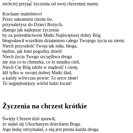
zechciej przyjąć życzenia od swej chrzestnej mamy.
Kochane maleństwo!
Przez sakrament chrztu św.
przynależysz do Dzieci Bożych,
dlatego jak najlepsze życzenia
by za pośrednictwem Matki Najświętszej dobry Bóg
błogosławił wszelkim działaniom całego Twojego życia na ziemi.
Niech przyszłość Twoja tak miła, błoga,
będzie, jak letni pogodny dzień!
Niech życia Twego szczęśliwa droga
nie zna co to chmurka, co to smutku cień.
Niech Cię Bóg zdobi w mądrość i cnotę.
Idź tylko w swojej dobrej Matki ślad,
a każdy wówczas powie: To serce złote!
To najpiękniejszy wśród ludzi kwiat!
Życzenia na chrzest krótkie
Święty Chrzest dziś sprawił,
że stałaś się Ukochanym dzieckiem Boga.
Jego łaskę otrzymałaś, z nią jest prosta każda droga.