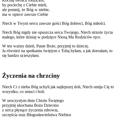
Kochaj swoich rodzicieli,
by pociechę z Ciebie mieli,
ale pomnij, że Bóg w niebie,
ma w opiece zawsze Ciebie
Niech w Twym sercu zawsze gości Bóg dobroci, Bóg miłości.
Niech Bóg nigdy nie opuszcza serca Twojego, Niech strzeże życia
małego, które dzisiaj w podzięce Niosą Mu Rodziców ręce.
W ten ważny dzień, Panie Boże, przyjmij to dziecię.
Ja również na spotkaniu świętym z Tobą byłam, a jak dorosłam, to
się bardzo ucieszyłam.
Życzenia na chrzciny
Niech Ci z nieba Bóg uchyli jak najlepszej doli, Niech omija Cię to
wszystko, co smuci i boli.
W uroczystym dniu Chrztu Świętego
przyjmij ukochana Boża Dziecino
z serca płynące życzenia zdrowia,
szczęścia oraz Błogosławieństwa Niebios