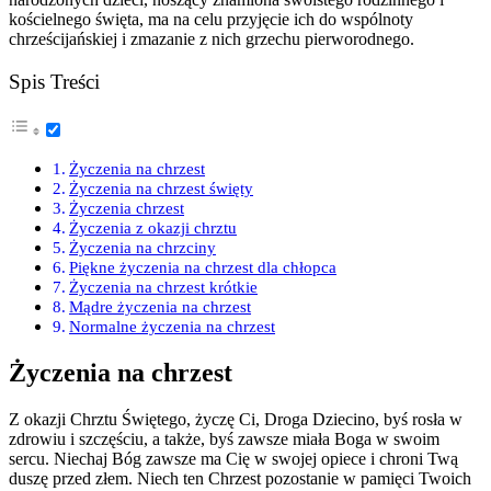
kościelnego święta, ma na celu przyjęcie ich do wspólnoty
chrześcijańskiej i zmazanie z nich grzechu pierworodnego.
Spis Treści
Życzenia na chrzest
Życzenia na chrzest święty
Życzenia chrzest
Życzenia z okazji chrztu
Życzenia na chrzciny
Piękne życzenia na chrzest dla chłopca
Życzenia na chrzest krótkie
Mądre życzenia na chrzest
Normalne życzenia na chrzest
Życzenia na chrzest
Z okazji Chrztu Świętego, życzę Ci, Droga Dziecino, byś rosła w
zdrowiu i szczęściu, a także, byś zawsze miała Boga w swoim
sercu. Niechaj Bóg zawsze ma Cię w swojej opiece i chroni Twą
duszę przed złem. Niech ten Chrzest pozostanie w pamięci Twoich