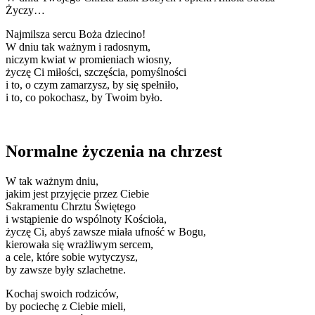
Życzy…
Najmilsza sercu Boża dziecino!
W dniu tak ważnym i radosnym,
niczym kwiat w promieniach wiosny,
życzę Ci miłości, szczęścia, pomyślności
i to, o czym zamarzysz, by się spełniło,
i to, co pokochasz, by Twoim było.
Normalne życzenia na chrzest
W tak ważnym dniu,
jakim jest przyjęcie przez Ciebie
Sakramentu Chrztu Świętego
i wstąpienie do wspólnoty Kościoła,
życzę Ci, abyś zawsze miała ufność w Bogu,
kierowała się wrażliwym sercem,
a cele, które sobie wytyczysz,
by zawsze były szlachetne.
Kochaj swoich rodziców,
by pociechę z Ciebie mieli,