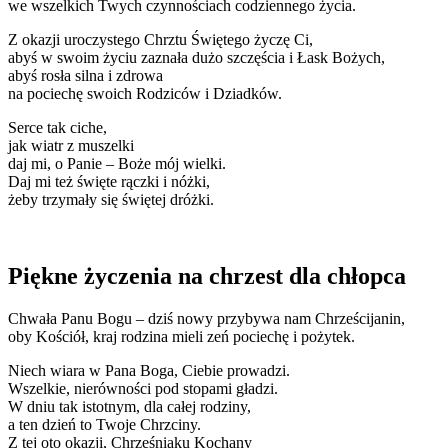
we wszelkich Twych czynnościach codziennego życia.
Z okazji uroczystego Chrztu Świętego życzę Ci,
abyś w swoim życiu zaznała dużo szczęścia i Łask Bożych,
abyś rosła silna i zdrowa
na pociechę swoich Rodziców i Dziadków.
Serce tak ciche,
jak wiatr z muszelki
daj mi, o Panie – Boże mój wielki.
Daj mi też święte rączki i nóżki,
żeby trzymały się świętej dróżki.
Piękne życzenia na chrzest dla chłopca
Chwała Panu Bogu – dziś nowy przybywa nam Chrześcijanin,
oby Kościół, kraj rodzina mieli zeń pociechę i pożytek.
Niech wiara w Pana Boga, Ciebie prowadzi.
Wszelkie, nierówności pod stopami gładzi.
W dniu tak istotnym, dla całej rodziny,
a ten dzień to Twoje Chrzciny.
Z tej oto okazji, Chrześniaku Kochany