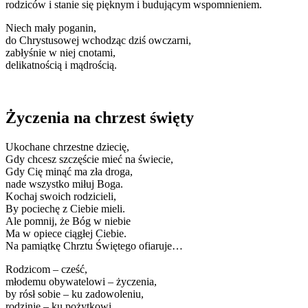
rodziców i stanie się pięknym i budującym wspomnieniem.
Niech mały poganin,
do Chrystusowej wchodząc dziś owczarni,
zabłyśnie w niej cnotami,
delikatnością i mądrością.
Życzenia na chrzest święty
Ukochane chrzestne dziecię,
Gdy chcesz szczęście mieć na świecie,
Gdy Cię minąć ma zła droga,
nade wszystko miłuj Boga.
Kochaj swoich rodzicieli,
By pociechę z Ciebie mieli.
Ale pomnij, że Bóg w niebie
Ma w opiece ciągłej Ciebie.
Na pamiątkę Chrztu Świętego ofiaruje…
Rodzicom – cześć,
młodemu obywatelowi – życzenia,
by rósł sobie – ku zadowoleniu,
rodzinie – ku pożytkowi,