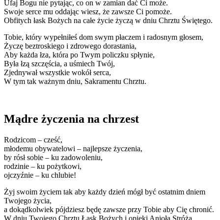
Ufaj Bogu nie pytając, co on w zamian dać Ci może.
Swoje serce mu oddając wiesz, że zawsze Ci pomoże.
Obfitych łask Bożych na całe życie życzą w dniu Chrztu Świętego.
Tobie, który wypełniłeś dom swym płaczem i radosnym głosem,
Życzę beztroskiego i zdrowego dorastania,
Aby każda łza, która po Twym policzku spłynie,
Była łzą szczęścia, a uśmiech Twój,
Zjednywał wszystkie wokół serca,
W tym tak ważnym dniu, Sakramentu Chrztu.
Mądre życzenia na chrzest
Rodzicom – cześć,
młodemu obywatelowi – najlepsze życzenia,
by rósł sobie – ku zadowoleniu,
rodzinie – ku pożytkowi,
ojczyźnie – ku chlubie!
Żyj swoim życiem tak aby każdy dzień mógł być ostatnim dniem
Twojego życia,
a dokądkolwiek pójdziesz będę zawsze przy Tobie aby Cię chronić.
W dniu Twojego Chrztu Łask Bożych i opieki Anioła Stróża