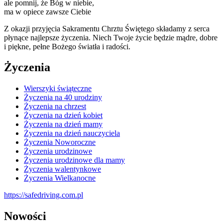
ale pomnij, że Bóg w niebie,
ma w opiece zawsze Ciebie
Z okazji przyjęcia Sakramentu Chrztu Świętego składamy z serca
płynące najlepsze życzenia. Niech Twoje życie będzie mądre, dobre
i piękne, pełne Bożego światła i radości.
Życzenia
Wierszyki świąteczne
Życzenia na 40 urodziny
Życzenia na chrzest
Życzenia na dzień kobiet
Życzenia na dzień mamy
Życzenia na dzień nauczyciela
Życzenia Noworoczne
Życzenia urodzinowe
Życzenia urodzinowe dla mamy
Życzenia walentynkowe
Życzenia Wielkanocne
https://safedriving.com.pl
Nowości