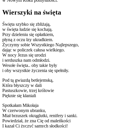
w Nowym Roku pomyślności.
Wierszyki na święta
Święta szybko się zbliżają,
w święta ludzie się kochają.
Przy dzieleniu się opłatkiem,
płyną z oczu łzy ukradkiem.
Życzymy sobie Wszystkiego Najlepszego,
dając w policzek całusa wielkiego.
W nocy Jezus się urodzi
i serduszka nam odmłodzi.
Wesołe święta.. oby takie były
i oby wszystkie życzenia się spełniły.
Pod tą gwiazdą betlejemską,
Która błyszczy w dali
Pastuszkowie, trzej królowie
Pięknie się kłaniali
Spotkałam Mikołaja
W czerwonym ubranku,
Miał brzuszek okrąglutki, renifery i sanki.
Powiedział, że zna Cię od maleńkości
I kazał Ci życzyć samych słodkości!