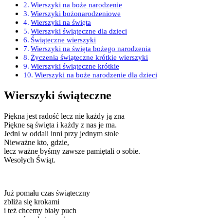
Wierszyki na boże narodzenie
Wierszyki bożonarodzeniowe
Wierszyki na święta
Wierszyki świąteczne dla dzieci
Świąteczne wierszyki
Wierszyki na święta bożego narodzenia
Życzenia świąteczne krótkie wierszyki
Wierszyki świąteczne krótkie
Wierszyki na boże narodzenie dla dzieci
Wierszyki świąteczne
Piękna jest radość lecz nie każdy ją zna
Piękne są święta i każdy z nas je ma.
Jedni w oddali inni przy jednym stole
Nieważne kto, gdzie,
lecz ważne byśmy zawsze pamiętali o sobie.
Wesołych Świąt.
Już pomału czas świąteczny
zbliża się krokami
i też chcemy biały puch