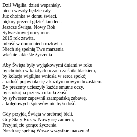
Dziś Wigilia, dzień wspaniały,
niech wesoły będzie cały.
Już choinka w domu świeci,
piękny prezent gdzieś tam leci.
Jeszcze Święta, Nowy Rok,
Sylwestrowej nocy moc.
2015 rok zawita,
miłość w domu niech rozkwita.
Niech się spełnią Twe marzenia
właśnie takie ślę życzenia.
Aby Święta były wyjątkowymi dniami w roku,
by choinka w każdych oczach zalśniła blaskiem,
by kolacja wigilijna wniosła w serca spokój
a radość pojawiała się z każdym nowym brzaskiem.
By prezenty ucieszyły każde smutne oczy,
by spokojna przerwa ukoiła złość
by sylwester zapewnił szampańską zabawę,
a kolędowych śpiewów nie było dość.
Gdy przyjdą Święta w srebrnej bieli,
Gdy Stary Rok w Nowy się zamieni,
Przyjmijcie gorące życzenia,
Niech się spełnią Wasze wszystkie marzenia!