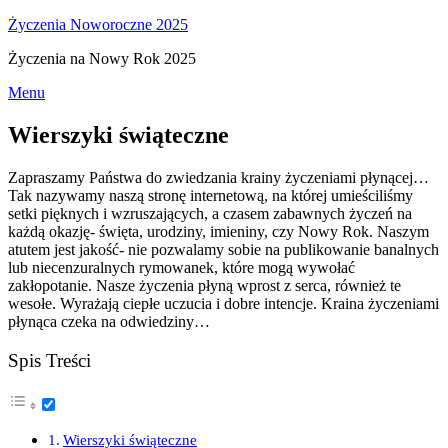
Życzenia Noworoczne 2025
Życzenia na Nowy Rok 2025
Skip
Menu
to
content
Wierszyki świąteczne
Zapraszamy Państwa do zwiedzania krainy życzeniami płynącej…
Tak nazywamy naszą stronę internetową, na której umieściliśmy
setki pięknych i wzruszających, a czasem zabawnych życzeń na
każdą okazję- święta, urodziny, imieniny, czy Nowy Rok. Naszym
atutem jest jakość- nie pozwalamy sobie na publikowanie banalnych
lub niecenzuralnych rymowanek, które mogą wywołać
zakłopotanie. Nasze życzenia płyną wprost z serca, również te
wesołe. Wyrażają ciepłe uczucia i dobre intencje. Kraina życzeniami
płynąca czeka na odwiedziny…
Spis Treści
Wierszyki świąteczne