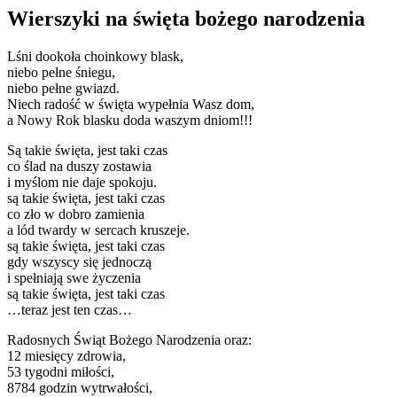
Wierszyki na święta bożego narodzenia
Lśni dookoła choinkowy blask,
niebo pełne śniegu,
niebo pełne gwiazd.
Niech radość w święta wypełnia Wasz dom,
a Nowy Rok blasku doda waszym dniom!!!
Są takie święta, jest taki czas
co ślad na duszy zostawia
i myślom nie daje spokoju.
są takie święta, jest taki czas
co zło w dobro zamienia
a lód twardy w sercach kruszeje.
są takie święta, jest taki czas
gdy wszyscy się jednoczą
i spełniają swe życzenia
są takie święta, jest taki czas
…teraz jest ten czas…
Radosnych Świąt Bożego Narodzenia oraz:
12 miesięcy zdrowia,
53 tygodni miłości,
8784 godzin wytrwałości,