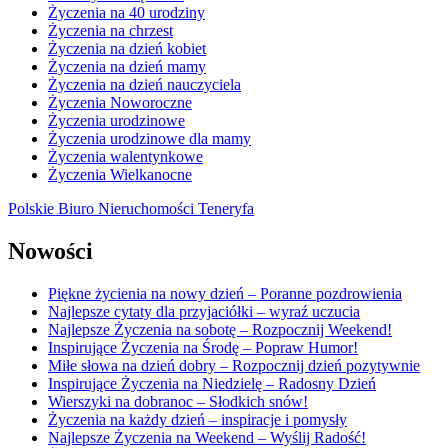
Życzenia na 40 urodziny
Życzenia na chrzest
Życzenia na dzień kobiet
Życzenia na dzień mamy
Życzenia na dzień nauczyciela
Życzenia Noworoczne
Życzenia urodzinowe
Życzenia urodzinowe dla mamy
Życzenia walentynkowe
Życzenia Wielkanocne
Polskie Biuro Nieruchomości Teneryfa
Nowości
Piękne życienia na nowy dzień – Poranne pozdrowienia
Najlepsze cytaty dla przyjaciółki – wyraź uczucia
Najlepsze Życzenia na sobotę – Rozpocznij Weekend!
Inspirujące Życzenia na Środę – Popraw Humor!
Miłe słowa na dzień dobry – Rozpocznij dzień pozytywnie
Inspirujące Życzenia na Niedzielę – Radosny Dzień
Wierszyki na dobranoc – Słodkich snów!
Życzenia na każdy dzień – inspiracje i pomysły
Najlepsze Życzenia na Weekend – Wyślij Radość!