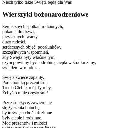
Niech tylko takie Święta będą dla Was
Wierszyki bożonarodzeniowe
Serdecznych spotkań rodzinnych,
pukania do drzwi,
przyjaznych twarzy,
dużo radości,
serdecznych objęć, pocałunków,
szczęśliwych wspomnień,
aby Święta były właśnie tym,
czym powinny być- odrobiną ciepła w środku zimy,
światłem w mroku…
Święta świece zapaliły,
Pod choinką prezent lśni,
To dla Ciebie, mój Ty miły,
Żebyś o mnie często śnił!
Przez śnieżycę, zawieruchę
ślę życzenia i otuchę,
by te święta choć tak zimne
były ciepłe i rodzinne.
Moc prezentów i miłości