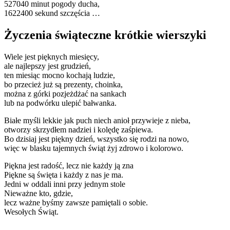
527040 minut pogody ducha,
1622400 sekund szczęścia …
Życzenia świąteczne krótkie wierszyki
Wiele jest pięknych miesięcy,
ale najlepszy jest grudzień,
ten miesiąc mocno kochają ludzie,
bo przecież już są prezenty, choinka,
można z górki pozjeżdżać na sankach
lub na podwórku ulepić bałwanka.
Białe myśli lekkie jak puch niech anioł przywieje z nieba,
otworzy skrzydłem nadziei i kolędę zaśpiewa.
Bo dzisiaj jest piękny dzień, wszystko się rodzi na nowo,
więc w blasku tajemnych świąt żyj zdrowo i kolorowo.
Piękna jest radość, lecz nie każdy ją zna
Piękne są święta i każdy z nas je ma.
Jedni w oddali inni przy jednym stole
Nieważne kto, gdzie,
lecz ważne byśmy zawsze pamiętali o sobie.
Wesołych Świąt.