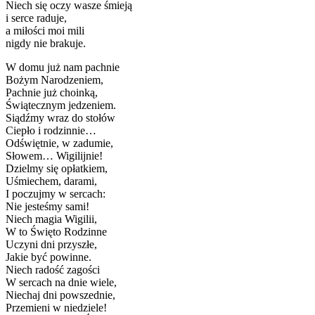
Niech się oczy wasze śmieją
i serce raduje,
a miłości moi mili
nigdy nie brakuje.
W domu już nam pachnie
Bożym Narodzeniem,
Pachnie już choinką,
Świątecznym jedzeniem.
Siądźmy wraz do stołów
Ciepło i rodzinnie…
Odświętnie, w zadumie,
Słowem… Wigilijnie!
Dzielmy się opłatkiem,
Uśmiechem, darami,
I poczujmy w sercach:
Nie jesteśmy sami!
Niech magia Wigilii,
W to Święto Rodzinne
Uczyni dni przyszłe,
Jakie być powinne.
Niech radość zagości
W sercach na dnie wiele,
Niechaj dni powszednie,
Przemieni w niedziele!