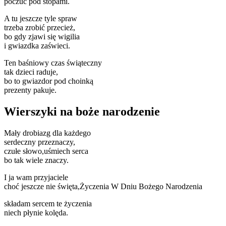
poczuć pod stopami.
A tu jeszcze tyle spraw
trzeba zrobić przecież,
bo gdy zjawi się wigilia
i gwiazdka zaświeci.
Ten baśniowy czas świąteczny
tak dzieci raduje,
bo to gwiazdor pod choinką
prezenty pakuje.
Wierszyki na boże narodzenie
Mały drobiazg dla każdego
serdeczny przeznaczy,
czułe słowo,uśmiech serca
bo tak wiele znaczy.
I ja wam przyjaciele
choć jeszcze nie święta,Życzenia W Dniu Bożego Narodzenia
składam sercem te życzenia
niech płynie kolęda.