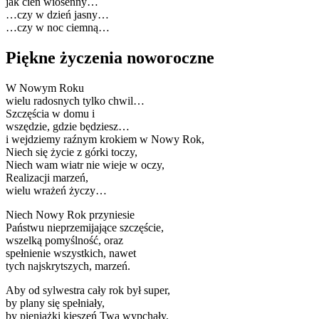
jak cień wiosenny…
…czy w dzień jasny…
…czy w noc ciemną…
Piękne życzenia noworoczne
W Nowym Roku
wielu radosnych tylko chwil…
Szczęścia w domu i
wszędzie, gdzie będziesz…
i wejdziemy raźnym krokiem w Nowy Rok,
Niech się życie z górki toczy,
Niech wam wiatr nie wieje w oczy,
Realizacji marzeń,
wielu wrażeń życzy…
Niech Nowy Rok przyniesie
Państwu nieprzemijające szczęście,
wszelką pomyślność, oraz
spełnienie wszystkich, nawet
tych najskrytszych, marzeń.
Aby od sylwestra cały rok był super,
by plany się spełniały,
by pieniążki kieszeń Twą wypchały,