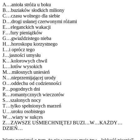
A…anioła stróża u boku
B…buziaków słodkich miliony
C…czasu wolnego dla siebie
D…drogi usłanej czerwonymi różami
E…eleganckich wakacji
F…fury pieniążków
G…gwiaździstego nieba
H…horoskopu korzystnego
I…i oprócz tego
J…jasności umysłu
K…kolorowych chwil
L…lotów wysokich
M…miłosnych uniesień
N…nieprzemijającej urody
O…oddechu od codzienności
P…pogodnych dni
R…romantycznych wieczorów
S…szalonych nocy
T…tylko spełnionych marzeń
U…uroku osobistego
W…wiary w sukces
Z…ZAWSZE UŚMIECHNIĘTEJ BUZI…W…KAŻDY…
DZIEŃ…