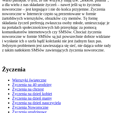
Warto pamiętać o tym, że nie wszyscy mają tzw. „lekkość pisania”,
a dla wielu z nas składanie życzeń – nawet jeśli są to życzenia
noworoczne – jest krępujące i nie do końca przyjemne. Życzenia
noworoczne w Internecie często są prezentowane w formie
żartobliwych wierszyków, obrazków czy memów. Tę formę
składania życzeń preferują zwłaszcza osoby młode, umieszczając je
na portalach społecznościowych lub przesyłając za pomocą
komunikatorów internetowych czy SMSów. Chociaż życzenia
noworoczne w formie SMSów są już powszechnie dobrze widziane
i wysłanie ich o szefa bądź koleżanki nie jest żadnym faux pas.
Jedynym problemem jest zawieszająca się sieć, nie dająca sobie rady
z takim natłokiem SMSów zawierających życzenia noworoczne.
Życzenia
Wierszyki świąteczne
Życzenia na 40 urodziny
Życzenia na chrzest
Życzenia na dzień kobiet
Życzenia na dzień mamy
Życzenia na dzień nauczyciela
Życzenia Noworoczne
Życzenia urodzinowe