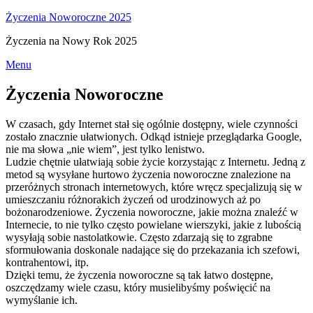
Życzenia Noworoczne 2025
Życzenia na Nowy Rok 2025
Skip
Menu
to
content
Życzenia Noworoczne
W czasach, gdy Internet stał się ogólnie dostępny, wiele czynności
zostało znacznie ułatwionych. Odkąd istnieje przeglądarka Google,
nie ma słowa „nie wiem”, jest tylko lenistwo.
Ludzie chętnie ułatwiają sobie życie korzystając z Internetu. Jedną z
metod są wysyłane hurtowo życzenia noworoczne znalezione na
przeróżnych stronach internetowych, które wręcz specjalizują się w
umieszczaniu różnorakich życzeń od urodzinowych aż po
bożonarodzeniowe. Życzenia noworoczne, jakie można znaleźć w
Internecie, to nie tylko często powielane wierszyki, jakie z lubością
wysyłają sobie nastolatkowie. Często zdarzają się to zgrabne
sformułowania doskonale nadające się do przekazania ich szefowi,
kontrahentowi, itp.
Dzięki temu, że życzenia noworoczne są tak łatwo dostępne,
oszczędzamy wiele czasu, który musielibyśmy poświęcić na
wymyślanie ich.