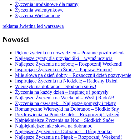
Życzenia urodzinowe dla mamy
Życzenia walentynkowe
Życzenia Wielkanocne
reklama świetlna led warszawa
Nowości
Piękne życienia na nowy dzień – Poranne pozdrowienia
Najlepsze cytaty dla przyjaciółki – wyraź uczucia
Najlepsze Życzenia na sobotę – Rozpocznij Weekend!
Inspirujące Życzenia na Środę – Popraw Humor!
Miłe słowa na dzień dobry – Rozpocznij dzień pozytywnie
Inspirujące Życzenia na Niedzielę – Radosny Dzień
Wierszyki na dobranoc – Słodkich snów!
Życzenia na każdy dzień – inspiracje i pomysły
Najlepsze Życzenia na Weekend – Wyślij Radość!
Życzenia na czwartek – Najlepsze pomysły i teksty
Romantyczne Wierszyki na Dobranoc – Słodkie Sny
Pozdrowienia na Poniedziałek – Rozpocznij Tydzień
Najpiękniejsze Życzenia na Noc – Słodkich Snów
Najpiękniejsze miłe słowa na dobranoc
Najlepsze Życzenia na Dobranoc – Uśnij Słodko
Najlepsze Życzenia na Piątek – Rozpocznij Weekend!