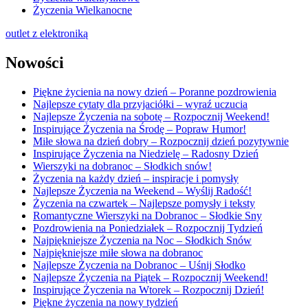
Życzenia Wielkanocne
outlet z elektroniką
Nowości
Piękne życienia na nowy dzień – Poranne pozdrowienia
Najlepsze cytaty dla przyjaciółki – wyraź uczucia
Najlepsze Życzenia na sobotę – Rozpocznij Weekend!
Inspirujące Życzenia na Środę – Popraw Humor!
Miłe słowa na dzień dobry – Rozpocznij dzień pozytywnie
Inspirujące Życzenia na Niedzielę – Radosny Dzień
Wierszyki na dobranoc – Słodkich snów!
Życzenia na każdy dzień – inspiracje i pomysły
Najlepsze Życzenia na Weekend – Wyślij Radość!
Życzenia na czwartek – Najlepsze pomysły i teksty
Romantyczne Wierszyki na Dobranoc – Słodkie Sny
Pozdrowienia na Poniedziałek – Rozpocznij Tydzień
Najpiękniejsze Życzenia na Noc – Słodkich Snów
Najpiękniejsze miłe słowa na dobranoc
Najlepsze Życzenia na Dobranoc – Uśnij Słodko
Najlepsze Życzenia na Piątek – Rozpocznij Weekend!
Inspirujące Życzenia na Wtorek – Rozpocznij Dzień!
Piękne życzenia na nowy tydzień