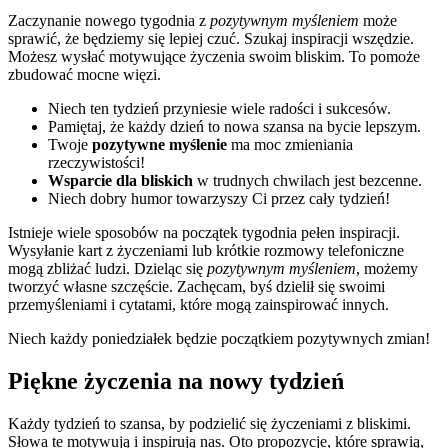
Zaczynanie nowego tygodnia z
pozytywnym myśleniem
może
sprawić, że będziemy się lepiej czuć. Szukaj inspiracji wszędzie.
Możesz wysłać motywujące życzenia swoim bliskim. To pomoże
zbudować mocne więzi.
Niech ten tydzień przyniesie wiele radości i sukcesów.
Pamiętaj, że każdy dzień to nowa szansa na bycie lepszym.
Twoje
pozytywne myślenie
ma moc zmieniania
rzeczywistości!
Wsparcie dla bliskich
w trudnych chwilach jest bezcenne.
Niech dobry humor towarzyszy Ci przez cały tydzień!
Istnieje wiele sposobów na początek tygodnia pełen inspiracji.
Wysyłanie kart z życzeniami lub krótkie rozmowy telefoniczne
mogą zbliżać ludzi. Dzieląc się
pozytywnym myśleniem
, możemy
tworzyć własne szczęście. Zachęcam, byś dzielił się swoimi
przemyśleniami i cytatami, które mogą zainspirować innych.
Niech każdy poniedziałek będzie początkiem pozytywnych zmian!
Piękne życzenia na nowy tydzień
Każdy tydzień to szansa, by podzielić się życzeniami z bliskimi.
Słowa te motywują i inspirują nas. Oto propozycje, które sprawią,