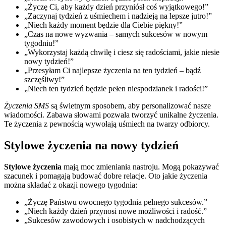
„Życzę Ci, aby każdy dzień przyniósł coś wyjątkowego!”
„Zaczynaj tydzień z uśmiechem i nadzieją na lepsze jutro!”
„Niech każdy moment będzie dla Ciebie piękny!”
„Czas na nowe wyzwania – samych sukcesów w nowym
tygodniu!”
„Wykorzystaj każdą chwilę i ciesz się radościami, jakie niesie
nowy tydzień!”
„Przesyłam Ci najlepsze życzenia na ten tydzień – bądź
szczęśliwy!”
„Niech ten tydzień będzie pełen niespodzianek i radości!”
Życzenia SMS
są świetnym sposobem, aby personalizować nasze
wiadomości. Zabawa słowami pozwala tworzyć unikalne życzenia.
Te życzenia z pewnością wywołają uśmiech na twarzy odbiorcy.
Stylowe życzenia na nowy tydzień
Stylowe życzenia
mają moc zmieniania nastroju. Mogą pokazywać
szacunek i pomagają budować dobre relacje. Oto jakie życzenia
można składać z okazji nowego tygodnia:
„Życzę Państwu owocnego tygodnia pełnego sukcesów.”
„Niech każdy dzień przynosi nowe możliwości i radość.”
„Sukcesów zawodowych i osobistych w nadchodzących