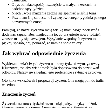
uśmiechu.
Obyś odnalazł spokój i szczęście w małych rzeczach na
nadchodzący tydzień.
Niech Twoje marzenia zaczną się spełniać właśnie teraz!
Przytulam Cię serdecznie i życzę owocnego tygodnia pełnego
pozytywnych emocji.
Pamiętaj, że nasze życzenia mają wielką moc. Mogą pocieszać i
dodawać zapału. Bez względu na to, co przyniesie nowy tydzień,
zawsze mamy się nawzajem. Wysyłanie wspólnych życzeń to
piękny sposób, aby pokazać, że nam na sobie zależy.
Jak wybrać odpowiednie życzenia
Wybieranie właściwych życzeń na nowy tydzień wymaga uwagi.
Kluczowe jest, aby wiadomość była dopasowana do oczekiwań
odbiorcy. Należy uwzględnić jego preferencje i sytuację życiową.
Oto kilka wskazówek i propozycji życzeń. One mogą pomóc trafić
w sedno.
Znaczenie życzeń
Życzenia na nowy tydzień
wzmacniają więzi między ludźmi.
Możemy przez nie wyrazić uczucia i wsparcie. Pamiętaj, że