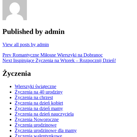
Published by
admin
View all posts by admin
Nawigacja
Prev
Romantyczne Miłosne Wierszyki na Dobranoc
Next
Inspirujące Życzenia na Wtorek – Rozpocznij Dzień!
wpisu
Życzenia
Wierszyki świąteczne
Życzenia na 40 urodziny
Życzenia na chrzest
Życzenia na dzień kobiet
Życzenia na dzień mamy
Życzenia na dzień nauczyciela
Życzenia Noworoczne
Życzenia urodzinowe
Życzenia urodzinowe dla mamy
Życzenia walentynkowe