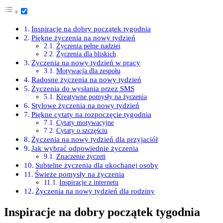
Inspiracje na dobry początek tygodnia
Piękne życzenia na nowy tydzień
Życzenia pełne nadziei
Życzenia dla bliskich
Życzenia na nowy tydzień w pracy
Motywacja dla zespołu
Radosne życzenia na nowy tydzień
Życzenia do wysłania przez SMS
Kreatywne pomysły na życzenia
Stylowe życzenia na nowy tydzień
Piękne cytaty na rozpoczęcie tygodnia
Cytaty motywacyjne
Cytaty o szczęściu
Życzenia na nowy tydzień dla przyjaciół
Jak wybrać odpowiednie życzenia
Znaczenie życzeń
Subtelne życzenia dla ukochanej osoby
Świeże pomysły na życzenia
Inspiracje z internetu
Życzenia na nowy tydzień dla rodziny
Inspiracje na dobry początek tygodnia