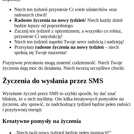
Niech ten tydzień przyniesie Ci wiele uśmiechów oraz
radosnych chwil!
Radosne życzenia na nowy tydzień
! Niech każdy dzień
będzie lepszy od poprzedniego.
Zacznij ten tydzień z optymizmem, a wszystko co robisz,
przyniesie Ci satysfakcję!
Niech ten tydzień napełni Twoje serce radością i nadzieją!
Przesyłam
radosne życzenia na nowy tydzień
– niech
spełnią się Twoje marzenia!
Pozytywne przesłania
mogą zmienić codzienność. Niech Twoje
życzenia dają moc do działania. Niech tworzą szczęśliwe chwile.
Życzenia do wysłania przez SMS
Wysyłanie życzeń przez SMS to szybki sposób, by dać znać
bliskim, że o nich myślimy. Oto kilka
kreatywnych pomysłów na
życzenia
, aby sprawić, że nadchodzący tydzień będzie pełen radości
i pozytywnej energii:
Kreatywne pomysły na życzenia
„Niech twój nowy tydzień będzie pełen inspiracji!”