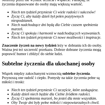
życzenia dopasowane do osoby mają większą wartość.
Niech ten tydzień przyniesie Ci wiele radości i sukcesów!
Życzę Ci, aby każdy dzień był pełen pozytywnych
niespodzianek.
Niech nadchodzące dni będą dla Ciebie czasem spełnienia
marzeń.
Życzę Ci spokoju i harmonii w nadchodzących wyzwaniach.
Niech ten tydzień przyniesie Ci nowe możliwości i inspiracje.
Znaczenie życzeń na nowy tydzień
leży w dobraniu ich do osoby.
Ważna jest też szczerość przekazu. Dobrze dobrane życzenia mogą
poprawić humor i zbliżyć do siebie ludzi.
Subtelne życzenia dla ukochanej osoby
Wiązek między zakochanymi wzmocnią
subtelne życzenia
.
Przynoszą one radość i ciepło. Pomysły na takie życzenia pełne są
miłości i troski:
Niech ten tydzień przyniesie Ci szczęście, które zasługujesz.
Każdy dzień niech będzie dla Ciebie źródłem radości.
Życzę Ci spełnienia marzeń, bo jesteś dla mnie wszystkim.
Oby Twoje dni były pełne miłości i niepowtarzalnych chwil.