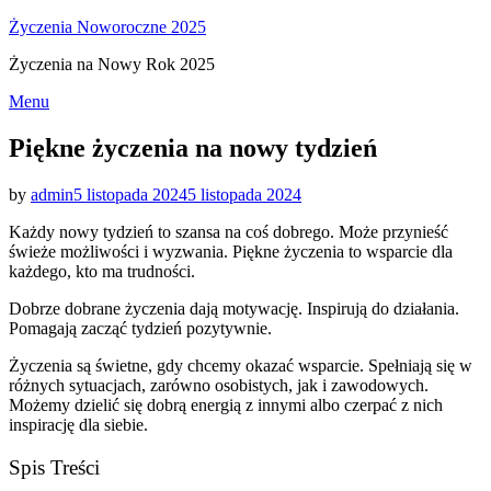
Życzenia Noworoczne 2025
Życzenia na Nowy Rok 2025
Skip
Menu
to
content
Piękne życzenia na nowy tydzień
Posted
by
admin
5 listopada 2024
5 listopada 2024
on
Każdy nowy tydzień to szansa na coś dobrego. Może przynieść
świeże możliwości i wyzwania. Piękne życzenia to wsparcie dla
każdego, kto ma trudności.
Dobrze dobrane życzenia dają motywację. Inspirują do działania.
Pomagają zacząć tydzień pozytywnie.
Życzenia są świetne, gdy chcemy okazać wsparcie. Spełniają się w
różnych sytuacjach, zarówno osobistych, jak i zawodowych.
Możemy dzielić się dobrą energią z innymi albo czerpać z nich
inspirację dla siebie.
Spis Treści